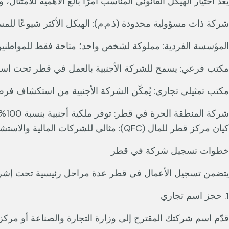
يُعد اختيار الهيكل القانوني المناسب أمرًا بالغ الأهمية للامتثال
شركة ذات مسؤولية محدودة (ذ.م.م): الهيكل الأكثر شيوعًا للم
المؤسسة الفردية: مملوكة لشخص واحد؛ متاحة فقط للمواطنين
مكتب فرعي: يسمح للشركة الأجنبية بالعمل في قطر تحت اسم شرك
مكتب تمثيلي تجاري: يُمكّن الشركة الأجنبية من استكشاف فر
شركة المنطقة الحرة في قطر: توفر ملكية أجنبية بنسبة 100%، وإمكانية تحويل الأرباح بالكامل، وإعفاءً من الرسوم الجمركية في مناطق محددة مثل رأس بو فنطاس وأم الحول.
كيان مركز قطر للمال (QFC): مثالي للشركات المالية والاستشارية والخدمية، مع مرونة في شروط الملكية ومزايا ضريبية.
خطوات تسجيل شركة في قطر
يتضمن تسجيل الأعمال في قطر عدة مراحل رئيسية تحت إشراف وزارة التجارة 
1. حجز اسم تجاري
قدّم اسم شركتك المقترح إلى وزارة التجارة والصناعة أو مركز ق