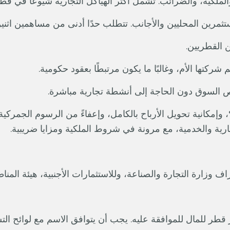
، والملكية، والضرائب. تشمل أكثر الهياكل التجارية شيوعًا في قطر
ستثمرين المحليين والأجانب. تتطلب حدًا أدنى من مساهمين اث
 القطريين.
تها الأم، وغالبًا ما يكون مرتبطًا بعقود حكومية.
ص السوق دون الحاجة إلى أنشطة تجارية مباشرة.
والصناعة، وللاستثمارات الأجنبية، هيئة المناطق الحرة في قطر (QFZA) أو
طر للمال للموافقة عليه. يجب أن يتوافق الاسم مع لوائح التسم