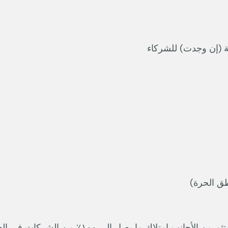
ة (إن وجدت) للشركاء
طق الحرة)