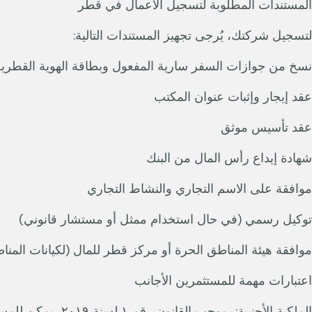
المستندات المطلوبة لتسجيل الأعمال في قطر
لتسجيل شركتك، يُرجى تجهيز المستندات التالية:
نسخ من جوازات السفر سارية المفعول وبطاقة الهوية القطري
عقد إيجار وإثبات عنوان المكتب
عقد تأسيس موثق
شهادة إيداع رأس المال من البنك
موافقة على الاسم التجاري والنشاط التجاري
توكيل رسمي (في حال استخدام ممثل أو مستشار قانوني)
موافقة هيئة المناطق الحرة أو مركز قطر للمال (لكيانات المنا
اعتبارات مهمة للمستثمرين الأجانب
الملكية الأجنبية: بموجب القانون رقم ١ لسنة ٢٠١٩، يمكن للمستثمرين الأجانب امتلاك ما يصل إلى ١٠٠٪ من الشركات في العديد من القطاعات، بشرط موافقة وزارة التجارة والصناعة.